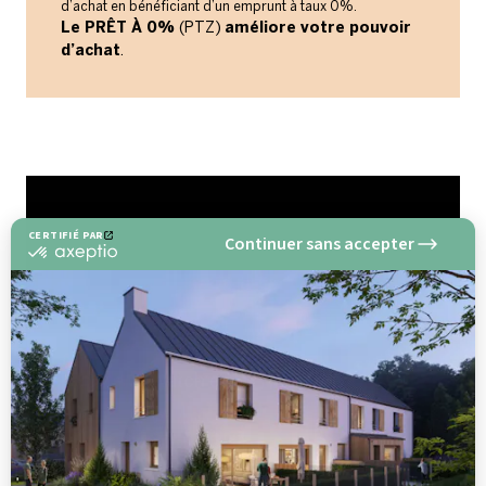
d’achat en bénéficiant d’un emprunt à taux 0%.
Le PRÊT À 0%
(PTZ)
améliore votre pouvoir
d’achat
.
CERTIFIÉ PAR
Continuer sans accepter
certifié
par
Axeptio
-
En
savoir
plus
sur
Axeptio
CHOISIR UN