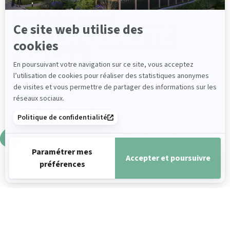
ARTISAN
Ce site web utilise des
DE LA QUALITÉ
cookies
DE VIE
En poursuivant votre navigation sur ce site, vous acceptez
l’utilisation de cookies pour réaliser des statistiques anonymes
de visites et vous permettre de partager des informations sur les
réseaux sociaux.
Avec plus de 42 000 logements construits
Politique de confidentialité
depuis 50 ans en France, European Homes se
différencie par son savoir-faire éprouvé sur
Paramétrer mes
l’ensemble des métiers de la promotion, de
Accepter et poursuivre
préférences
l’aménagement, de la construction et des
services immobiliers.
Axeptio consent
Plateforme de Gestion du Consentement : Personnalisez vos 
Plaçant l’habitat au coeur de notre démarche,
Notre plateforme vous permet d'adapter et de gérer vos paramè
nous concevons des programmes immobiliers à
coûts maîtrisés.