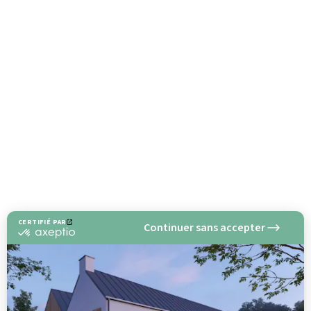
CERTIFIÉ PAR
Continuer sans accepter
certifié
par
Axeptio
-
En
savoir
plus
sur