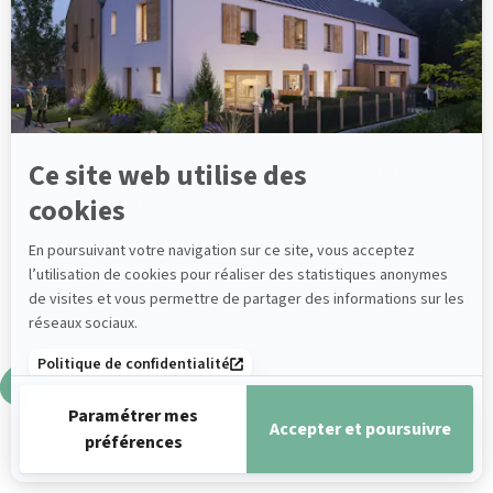
Axeptio
Ce site web utilise des
Copyright EUROPEAN HOMES © 2026 | Tous droits
cookies
réservés |
Mentions légales
En poursuivant votre navigation sur ce site, vous acceptez
l’utilisation de cookies pour réaliser des statistiques anonymes
de visites et vous permettre de partager des informations sur les
réseaux sociaux.
Politique de confidentialité
Paramétrer mes
Accepter et poursuivre
préférences