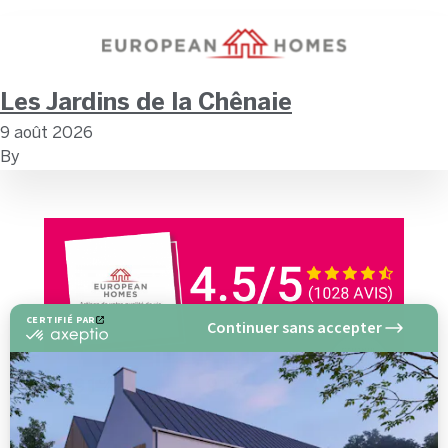
Les Jardins de la Chênaie
9 août 2026
By
CERTIFIÉ PAR
Continuer sans accepter
certifié
par
Axeptio
-
En
savoir
plus
sur