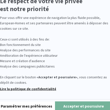
Le respect de votre vie privée
est notre priorité
éservés |
Mentions légales
Axeptio consent
Pour vous offrir une expérience de navigation la plus fluide possible,
European-Homes et ses partenaires peuvent être amenés à déposer des
cookies sur ce site.
Ceux-ci sont utilisés à des fins de:
Bon fonctionnement du site
Analyse des performances du site
Amélioration de l'expérience utilisateur
Mesure et création d'audience
Analyse des campagnes publicitaires
En cliquant sur le bouton
«Accepter et poursuivre»
, vous consentez au
dépôt de cookies.
Lire la politique de confidentialité
Plateforme de Gestion du Consentement : Personnalisez vos O
Paramétrer mes préférences
Accepter et poursuivre